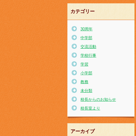
カテゴリー
30周年
中学部
交流活動
学校行事
学習
小学部
教務
未分類
校長からのお知らせ
校長室より
アーカイブ