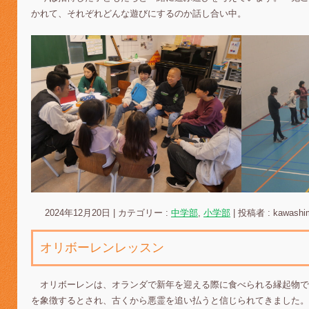
かれて、それぞれどんな遊びにするのか話し合い中。
2024年12月20日
|
カテゴリー :
中学部
,
小学部
|
投稿者 : kawashi
オリボーレンレッスン
オリボーレンは、オランダで新年を迎える際に食べられる縁起物で
を象徴するとされ、古くから悪霊を追い払うと信じられてきました。