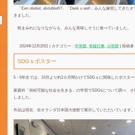
「Een oliebol, alstublieft?」「Dank u wel!」みんな
きました。
粉まみれになりながらも、みんな美味しそうに食べていました。
2024年12月20日
|
カテゴリー :
中学部
,
学校行事
,
小学部
|
投稿者 :
SDGｓポスター
5・6年生では、10月より約2カ月間かけてSDGｓに関係したポスタ
家庭科「持続可能な社会を生きる」の学習でSDGsについて調べ、
しました。
作品は現在、在オランダ日本国大使館で展示していただいています。