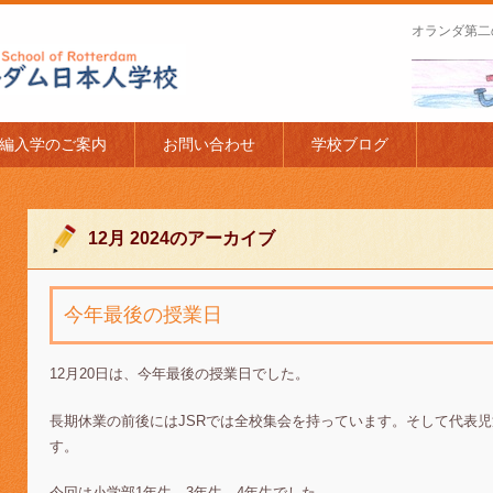
オランダ第二
apanese Schoo
編入学のご案内
お問い合わせ
学校ブログ
12月 2024
のアーカイブ
今年最後の授業日
12月20日は、今年最後の授業日でした。
長期休業の前後にはJSRでは全校集会を持っています。そして代表
す。
今回は小学部1年生、3年生、4年生でした。