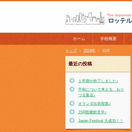
ロッテルダム日本人学校 The J
l of Rotterdam
ホーム
学校概要
トップ
›
2024年
›
12月
最近の投稿
１学期が終了しました♪
平和について考える、おり
づる集会♪
オランダ出前授業♪
JSR図書館見学♪
Japan Festival 大成功！！