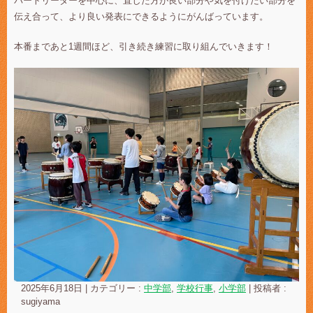
パートリーダーを中心に、直した方が良い部分や気を付けたい部分を
伝え合って、より良い発表にできるようにがんばっています。
本番まであと1週間ほど、引き続き練習に取り組んでいきます！
2025年6月18日
|
カテゴリー :
中学部
,
学校行事
,
小学部
|
投稿者 :
sugiyama