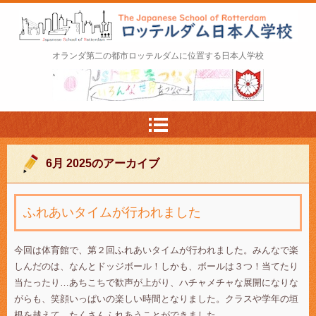
ロッテルダム日本人学校 The Japanese Schoo
オランダ第二の都市ロッテルダムに位置する日本人学校
l of Rotterdam
6月 2025
のアーカイブ
ふれあいタイムが行われました
今回は体育館で、第２回ふれあいタイムが行われました。みんなで楽
しんだのは、なんとドッジボール！しかも、ボールは３つ！当てたり
当たったり…あちこちで歓声が上がり、ハチャメチャな展開になりな
がらも、笑顔いっぱいの楽しい時間となりました。クラスや学年の垣
根を越えて、たくさんふれあうことができました。