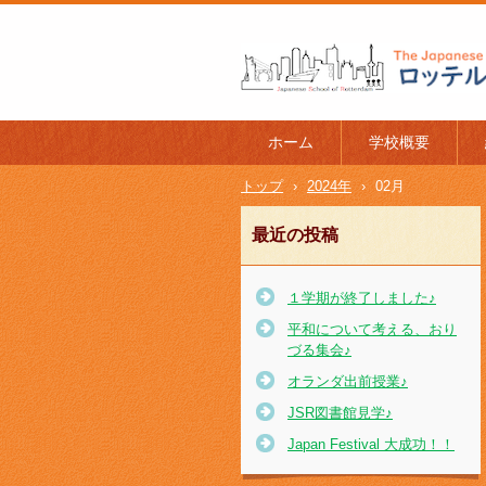
ロッテルダム日本人学校 The J
l of Rotterdam
ホーム
学校概要
トップ
›
2024年
›
02月
最近の投稿
１学期が終了しました♪
平和について考える、おり
づる集会♪
オランダ出前授業♪
JSR図書館見学♪
Japan Festival 大成功！！