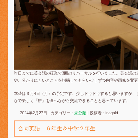
昨日までに英会話の授業で3回のリハーサルを行いました。英会話の
や、分かりにくいところを指摘してもらい少しずつ内容や画像を変更
本番は３月4日（月）の予定です。少しドキドキすると思いますが、
なで楽しく「餅」を食べながら交流できることと思っています。
2024年2月27日
|
カテゴリー :
未分類
|
投稿者 : inagaki
合同英語 ６年生＆中学２年生