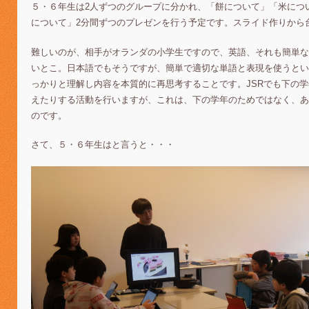
５・６年生は2人ずつのグループに分かれ、「餅について」「米につ
について」2分間ずつのプレゼンを行う予定です。スライド作りから
難しいのが、相手がオランダの小学生ですので、英語、それも簡単な
いとこ。日本語でもそうですが、簡単で適切な単語と表現を使うとい
っかりと理解し内容を本質的に再思考することです。JSRでも下の
えたりする活動を行いますが、これは、下の学年のためではなく、あ
のです。
さて、５・６年生はと言うと・・・