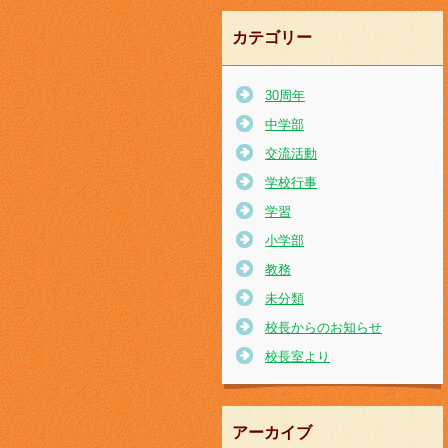
カテゴリー
30周年
中学部
交流活動
学校行事
学習
小学部
教務
未分類
校長からのお知らせ
校長室より
アーカイブ