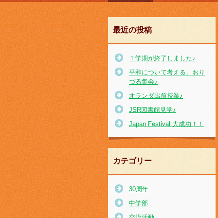
最近の投稿
１学期が終了しました♪
平和について考える、おり
づる集会♪
オランダ出前授業♪
JSR図書館見学♪
Japan Festival 大成功！！
カテゴリー
30周年
中学部
交流活動