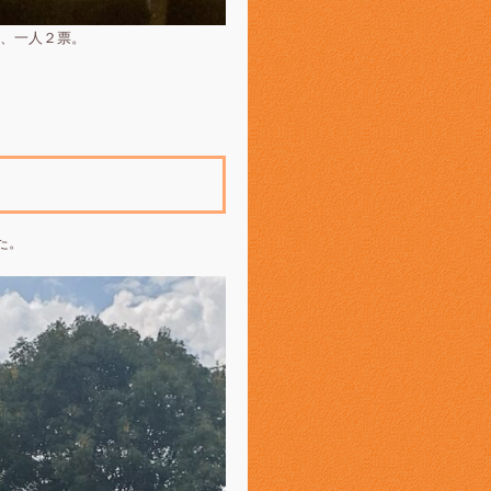
、一人２票。
た。