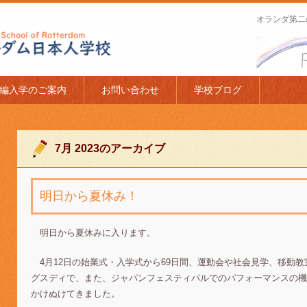
オランダ第二
apanese Schoo
編入学のご案内
お問い合わせ
学校ブログ
7月 2023
のアーカイブ
明日から夏休み！
明日から夏休みに入ります。
4月12日の始業式・入学式から69日間、運動会や社会見学、移動
グスディで、また、ジャパンフェスティバルでのパフォーマンスの機
かけぬけてきました。