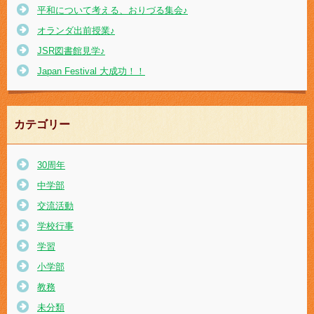
平和について考える、おりづる集会♪
オランダ出前授業♪
JSR図書館見学♪
Japan Festival 大成功！！
カテゴリー
30周年
中学部
交流活動
学校行事
学習
小学部
教務
未分類