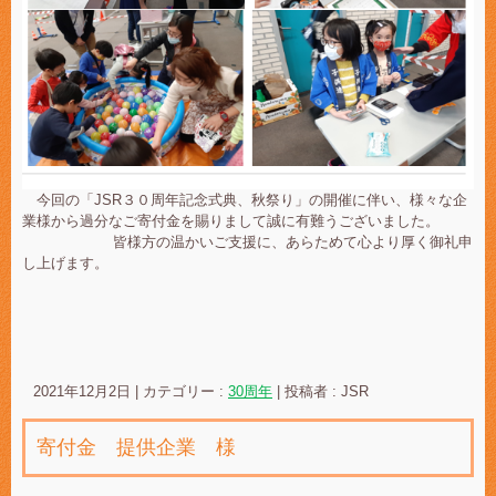
今回の「JSR３０周年記念式典、秋祭り」の開催に伴い、様々な企
業様から過分なご寄付金を賜りまして誠に有難うございました。
皆様方の温かいご支援に、あらためて心より厚く御礼申
し上げます。
2021年12月2日
|
カテゴリー :
30周年
|
投稿者 : JSR
寄付金 提供企業 様