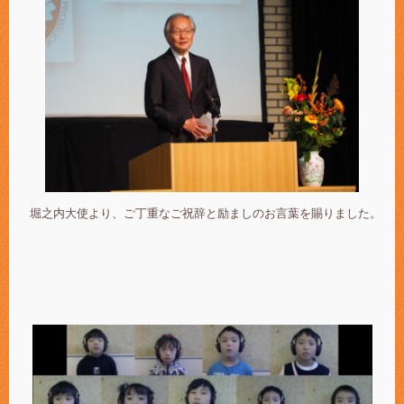
堀之内大使より、ご丁重なご祝辞と励ましのお言葉を賜りました。