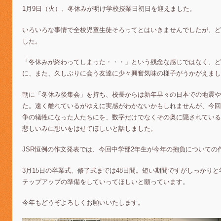
1月9日（火）、冬休みが明け学校授業日初日を迎えました。
いろいろな事情で全校児童生徒そろってとはいきませんでしたが、ど
した。
「冬休みが終わってしまった・・・」という残念な感じではなく、ど
に、また、久しぶりに会う友達に少々興奮気味の様子がうかがえまし
朝に「冬休み後集会」を持ち、校長からは新年早々の日本での地震や
た。遠く離れているがゆえに実感がわかないかもしれませんが、今回
争の犠牲になった人たちにを、数字だけでなくその奥に隠されている
悲しいみに想いをはせてほしいと話しました。
JSR恒例の作文発表では、今回中学部2年生が今年の抱負についての
3月15日の卒業式、修了式までは48日間。短い期間ですがしっかり
テップアップの準備をしていってほしいと願っています。
今年もどうぞよろしくお願いいたします。