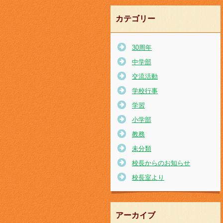
カテゴリー
30周年
中学部
交流活動
学校行事
学習
小学部
教務
未分類
校長からのお知らせ
校長室より
アーカイブ