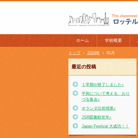
ロッテルダム日本人学校 The J
l of Rotterdam
ホーム
学校概要
トップ
›
2024年
›
01月
最近の投稿
１学期が終了しました♪
平和について考える、おり
づる集会♪
オランダ出前授業♪
JSR図書館見学♪
Japan Festival 大成功！！