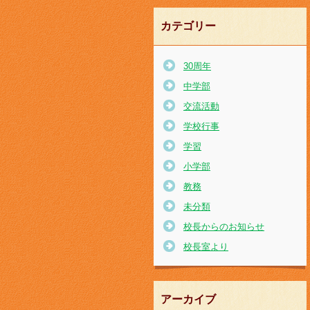
カテゴリー
30周年
中学部
交流活動
学校行事
学習
小学部
教務
未分類
校長からのお知らせ
校長室より
アーカイブ