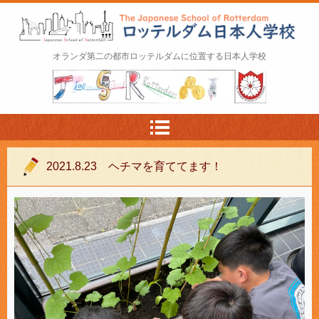
ロッテルダム日本人学校 The Japanese Schoo
オランダ第二の都市ロッテルダムに位置する日本人学校
l of Rotterdam
2021.8.23 ヘチマを育ててます！