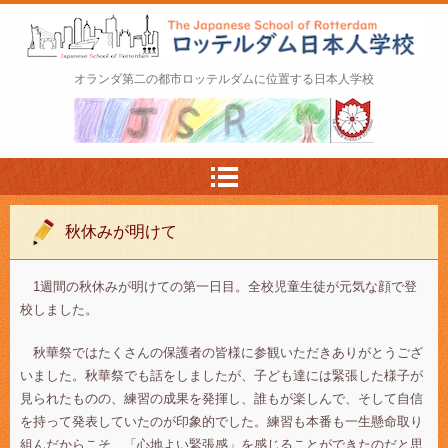
ロッテルダム日本人学校 The Japanese Schoo
オランダ第二の都市ロッテルダムに位置する日本人学校
l of Rotterdam
秋休みが明けて
1週間の秋休みが明けての第一日目。全校児童生徒が元気な顔で登
校しました。
秋華祭ではたくさんの保護者の皆様に参観いただきありがとうござ
いました。秋華祭でも話をしましたが、子ども達には緊張した様子が
見られたものの、練習の成果を発揮し、誰もが楽しんで、そして自信
を持って発表していたのが印象的でした。練習も本番も一生懸命取り
組んだからこそ、「心地よい緊張感」を感じることができたのだと思