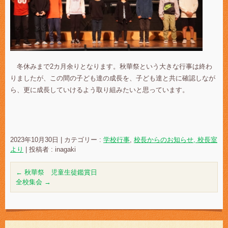
冬休みまで2カ月余りとなります。秋華祭という大きな行事は終わ
りましたが、この間の子ども達の成長を、子ども達と共に確認しなが
ら、更に成長していけるよう取り組みたいと思っています。
2023年10月30日
|
カテゴリー :
学校行事
,
校長からのお知らせ, 校長室
より
|
投稿者 : inagaki
←
秋華祭 児童生徒鑑賞日
全校集会
→