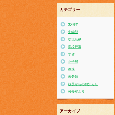
カテゴリー
30周年
中学部
交流活動
学校行事
学習
小学部
教務
未分類
校長からのお知らせ
校長室より
アーカイブ