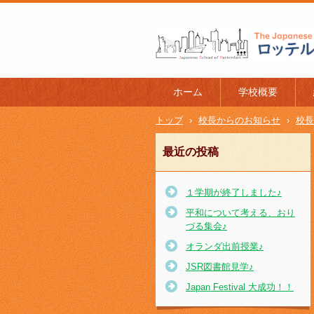
ロッテルダム日本人学校 The J
l of Rotterdam
ホーム
学校概要
トップ
›
校長からのお知らせ
›
校長
最近の投稿
１学期が終了しました♪
平和について考える、おり
づる集会♪
オランダ出前授業♪
JSR図書館見学♪
Japan Festival 大成功！！