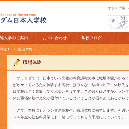
オランダ第二
apanese Schoo
編入学のご案内
お問い合わせ
学校ブログ
室より
›
職場体験
職場体験
オランダでは、日本でいう高校の教育課程の中に職場体験があるよ
がかかっているため体験する高校生はみんな、結構シビアに体験先を
は学校は全く斡旋してくれないそうです。この辺りはさすがオランダ
体に職場体験の文化が根付いているということが根本的にあるからで
さて、本校にもオランダの高校生が職場体験に来ています。今週い
～４年生の社会科見学にも一緒に行ってもらう予定にしています。