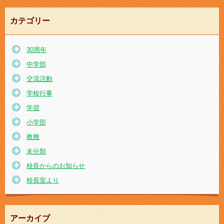
カテゴリー
30周年
中学部
交流活動
学校行事
学習
小学部
教務
未分類
校長からのお知らせ
校長室より
アーカイブ