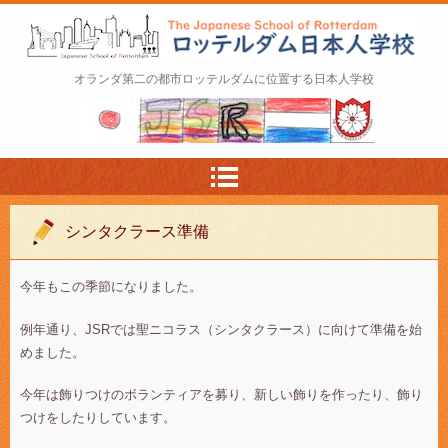
ロッテルダム日本人学校 The Japanese Schoo
オランダ第二の都市ロッテルダムに位置する日本人学校
l of Rotterdam
シンタクラース準備
今年もこの季節になりました。
例年通り、JSRでは聖ニコラス（シンタクラース）に向けて準備を始
めました。
今年は飾りつけのボランティアを募り、新しい飾りを作ったり、飾り
つけをしたりしています。