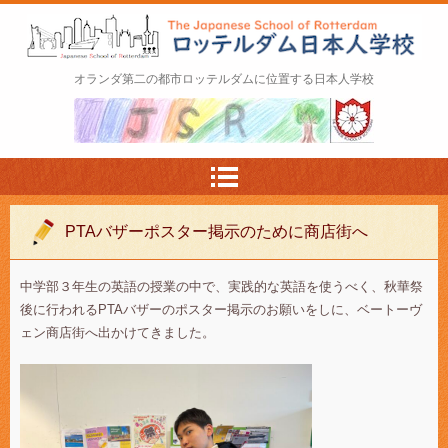
ロッテルダム日本人学校 The Japanese Schoo
オランダ第二の都市ロッテルダムに位置する日本人学校
l of Rotterdam
PTAバザーポスター掲示のために商店街へ
中学部３年生の英語の授業の中で、実践的な英語を使うべく、秋華祭
後に行われるPTAバザーのポスター掲示のお願いをしに、ベートーヴ
ェン商店街へ出かけてきました。