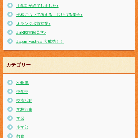
１学期が終了しました♪
平和について考える、おりづる集会♪
オランダ出前授業♪
JSR図書館見学♪
Japan Festival 大成功！！
カテゴリー
30周年
中学部
交流活動
学校行事
学習
小学部
教務