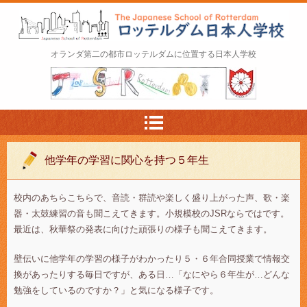
ロッテルダム日本人学校 The Japanese Schoo
オランダ第二の都市ロッテルダムに位置する日本人学校
l of Rotterdam
他学年の学習に関心を持つ５年生
校内のあちらこちらで、音読・群読や楽しく盛り上がった声、歌・楽
器・太鼓練習の音も聞こえてきます。小規模校のJSRならではです。
最近は、秋華祭の発表に向けた頑張りの様子も聞こえてきます。
壁伝いに他学年の学習の様子がわかったり５・６年合同授業で情報交
換があったりする毎日ですが、ある日…「なにやら６年生が…どんな
勉強をしているのですか？」と気になる様子です。