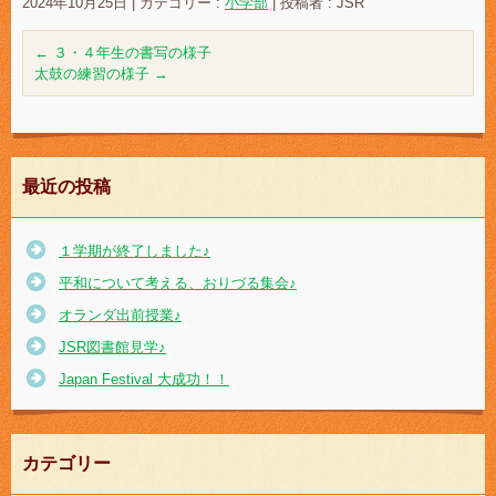
2024年10月25日
|
カテゴリー :
小学部
|
投稿者 : JSR
←
３・４年生の書写の様子
太鼓の練習の様子
→
最近の投稿
１学期が終了しました♪
平和について考える、おりづる集会♪
オランダ出前授業♪
JSR図書館見学♪
Japan Festival 大成功！！
カテゴリー