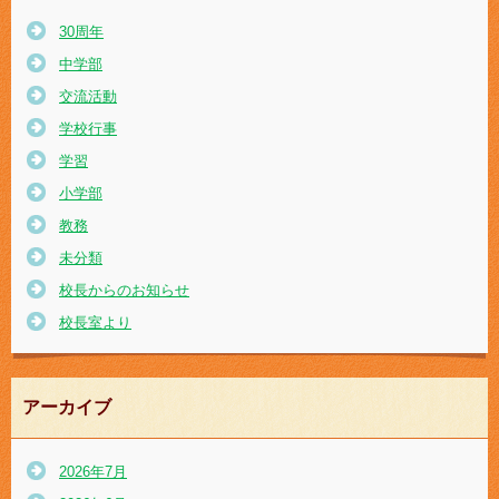
30周年
中学部
交流活動
学校行事
学習
小学部
教務
未分類
校長からのお知らせ
校長室より
アーカイブ
2026年7月