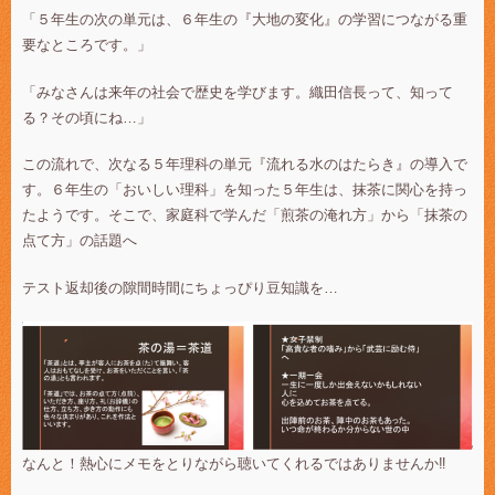
「５年生の次の単元は、６年生の『大地の変化』の学習につながる重
要なところです。」
「みなさんは来年の社会で歴史を学びます。織田信長って、知って
る？その頃にね…」
この流れで、次なる５年理科の単元『流れる水のはたらき』の導入で
す。６年生の「おいしい理科」を知った５年生は、抹茶に関心を持っ
たようです。そこで、家庭科で学んだ「煎茶の淹れ方」から「抹茶の
点て方」の話題へ
テスト返却後の隙間時間にちょっぴり豆知識を…
なんと！熱心にメモをとりながら聴いてくれるではありませんか‼