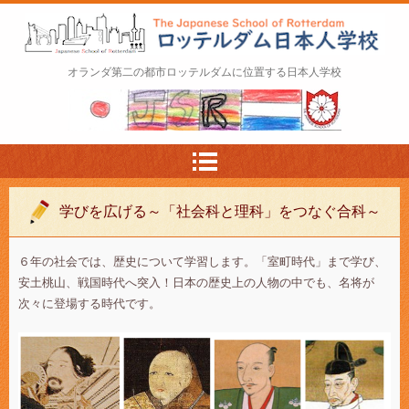
ロッテルダム日本人学校 The Japanese Schoo
オランダ第二の都市ロッテルダムに位置する日本人学校
l of Rotterdam
学びを広げる～「社会科と理科」をつなぐ合科～
６年の社会では、歴史について学習します。「室町時代」まで学び、
安土桃山、戦国時代へ突入！日本の歴史上の人物の中でも、名将が
次々に登場する時代です。