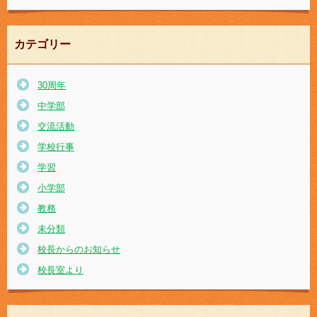
カテゴリー
30周年
中学部
交流活動
学校行事
学習
小学部
教務
未分類
校長からのお知らせ
校長室より