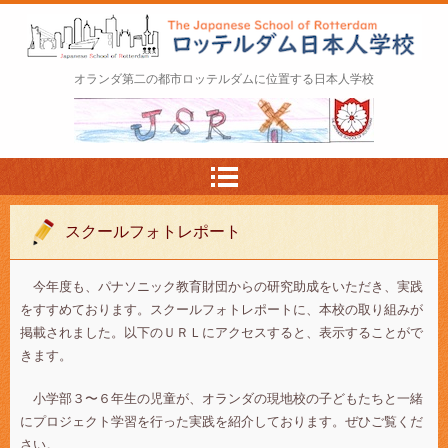
ロッテルダム日本人学校 The Japanese Schoo
オランダ第二の都市ロッテルダムに位置する日本人学校
l of Rotterdam
スクールフォトレポート
今年度も、パナソニック教育財団からの研究助成をいただき、実践
をすすめております。スクールフォトレポートに、本校の取り組みが
掲載されました。以下のＵＲＬにアクセスすると、表示することがで
きます。
小学部３〜６年生の児童が、オランダの現地校の子どもたちと一緒
にプロジェクト学習を行った実践を紹介しております。ぜひご覧くだ
さい。