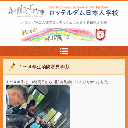
ロッテルダム日本人学校 The Japanese Schoo
オランダ第二の都市ロッテルダムに位置する日本人学校
l of Rotterdam
１〜４年生消防署見学①
１〜４年生は、4時間目から消防署見学にバスで向かいました。