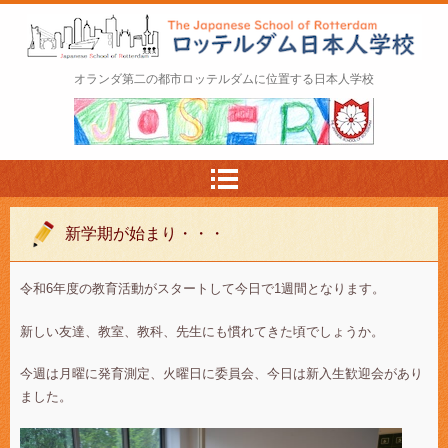
ロッテルダム日本人学校 The Japanese Schoo
オランダ第二の都市ロッテルダムに位置する日本人学校
l of Rotterdam
新学期が始まり・・・
令和6年度の教育活動がスタートして今日で1週間となります。
新しい友達、教室、教科、先生にも慣れてきた頃でしょうか。
今週は月曜に発育測定、火曜日に委員会、今日は新入生歓迎会があり
ました。