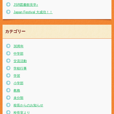
JSR図書館見学♪
Japan Festival 大成功！！
カテゴリー
30周年
中学部
交流活動
学校行事
学習
小学部
教務
未分類
校長からのお知らせ
校長室より