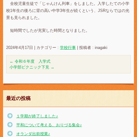
全校児童生徒で「じゃんけん列車」をしました。入学したての小学
校1年生の後ろに背の高い中学3年生が続くという、JSRならではの光
景も見られました。
短時間でしたが充実した時間となりました。
2024年4月17日
|
カテゴリー :
学校行事
|
投稿者 : inagaki
←
令和６年度 入学式
小学部ピクニック下見
→
最近の投稿
１学期が終了しました♪
平和について考える、おりづる集会♪
オランダ出前授業♪