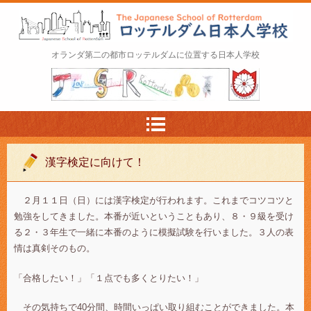
ロッテルダム日本人学校 The Japanese Schoo
オランダ第二の都市ロッテルダムに位置する日本人学校
l of Rotterdam
漢字検定に向けて！
２月１１日（日）には漢字検定が行われます。これまでコツコツと
勉強をしてきました。本番が近いということもあり、８・９級を受け
る２・３年生で一緒に本番のように模擬試験を行いました。３人の表
情は真剣そのもの。
「合格したい！」「１点でも多くとりたい！」
その気持ちで40分間、時間いっぱい取り組むことができました。本