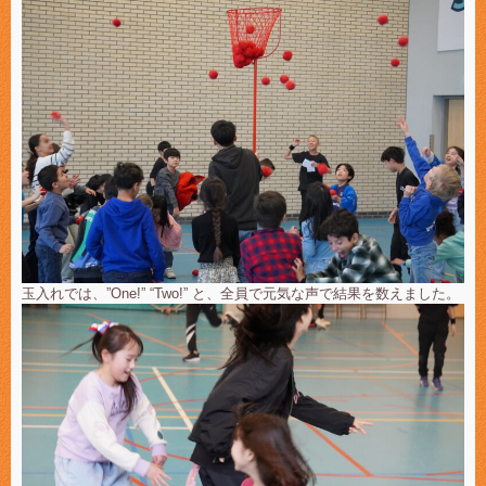
玉入れでは、”One!” “Two!” と、全員で元気な声で結果を数えました。