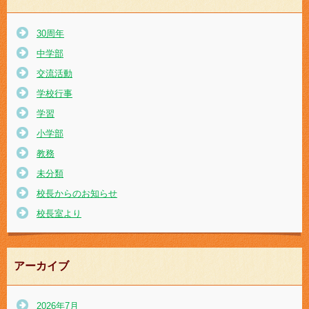
30周年
中学部
交流活動
学校行事
学習
小学部
教務
未分類
校長からのお知らせ
校長室より
アーカイブ
2026年7月