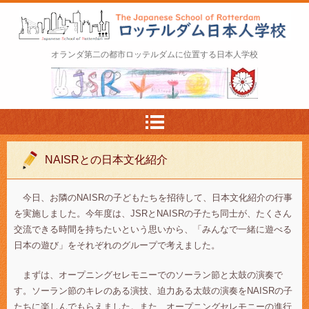
ロッテルダム日本人学校 The Japanese Schoo
オランダ第二の都市ロッテルダムに位置する日本人学校
l of Rotterdam
NAISRとの日本文化紹介
今日、お隣のNAISRの子どもたちを招待して、日本文化紹介の行事
を実施しました。今年度は、JSRとNAISRの子たち同士が、たくさん
交流できる時間を持ちたいという思いから、「みんなで一緒に遊べる
日本の遊び」をそれぞれのグループで考えました。
まずは、オープニングセレモニーでのソーラン節と太鼓の演奏で
す。ソーラン節のキレのある演技、迫力ある太鼓の演奏をNAISRの子
たちに楽しんでもらえました。また、オープニングセレモニーの進行