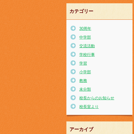
カテゴリー
30周年
中学部
交流活動
学校行事
学習
小学部
教務
未分類
校長からのお知らせ
校長室より
アーカイブ