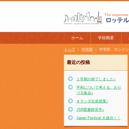
ロッテルダム日本人学校 The J
l of Rotterdam
ホーム
学校概要
トップ
›
中学部
›
中学部 ロンドン
最近の投稿
１学期が終了しました♪
平和について考える、おり
づる集会♪
オランダ出前授業♪
JSR図書館見学♪
Japan Festival 大成功！！