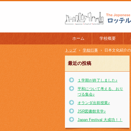
ロッテルダム日本人学校 The J
l of Rotterdam
ホーム
学校概要
トップ
›
学校行事
›
日本文化紹介の
最近の投稿
１学期が終了しました♪
平和について考える、おり
づる集会♪
オランダ出前授業♪
JSR図書館見学♪
Japan Festival 大成功！！