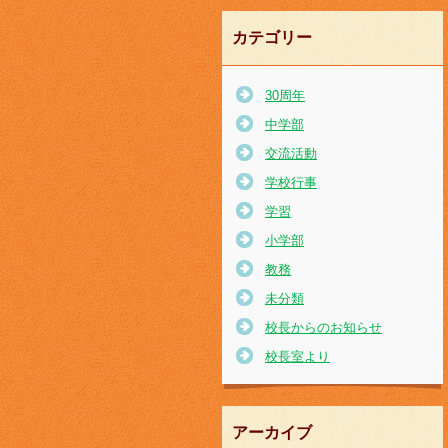
カテゴリー
30周年
中学部
交流活動
学校行事
学習
小学部
教務
未分類
校長からのお知らせ
校長室より
アーカイブ