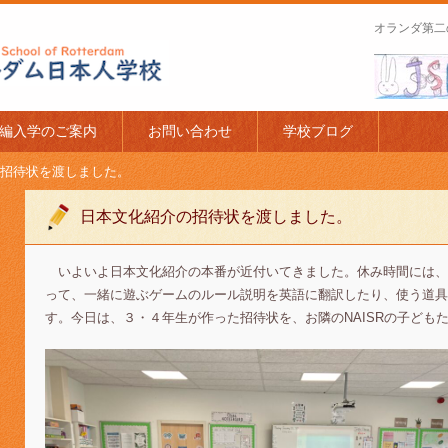
オランダ第二
apanese Schoo
編入学のご案内
お問い合わせ
学校ブログ
招待状を渡しました。
日本文化紹介の招待状を渡しました。
いよいよ日本文化紹介の本番が近付いてきました。休み時間には、
って、一緒に遊ぶゲームのルール説明を英語に翻訳したり、使う道具
す。今日は、３・４年生が作った招待状を、お隣のNAISRの子ども