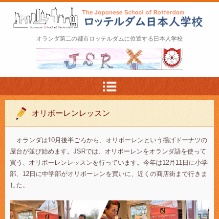
ロッテルダム日本人学校 The Japanese Schoo
オランダ第二の都市ロッテルダムに位置する日本人学校
l of Rotterdam
オリボーレンレッスン
オランダは10月後半ごろから、オリボーレンという揚げドーナツの
屋台が並び始めます。JSRでは、オリボーレンをオランダ語を使って
買う、オリボーレンレッスンを行っています。今年は12月11日に小学
部、12日に中学部がオリボーレンを買いに、近くの商店街まで行きま
した。