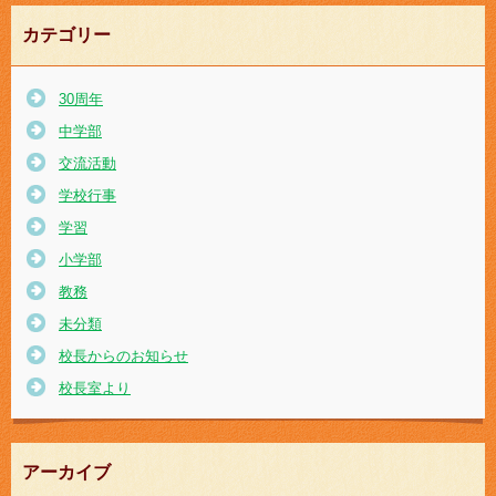
カテゴリー
30周年
中学部
交流活動
学校行事
学習
小学部
教務
未分類
校長からのお知らせ
校長室より
アーカイブ