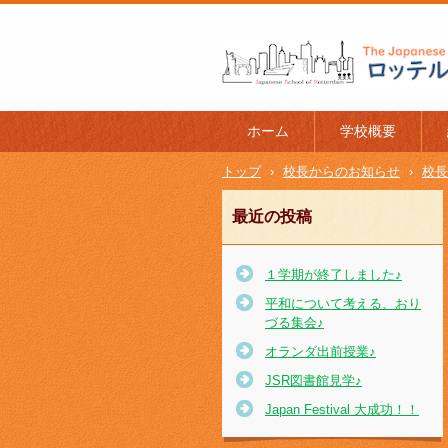
ロッテルダム日本人学校 The J
l of Rotterdam
ホーム
学校概要
トップ
›
校長からのお知らせ
›
校長
最近の投稿
１学期が終了しました♪
平和について考える、おり
づる集会♪
オランダ出前授業♪
JSR図書館見学♪
Japan Festival 大成功！！