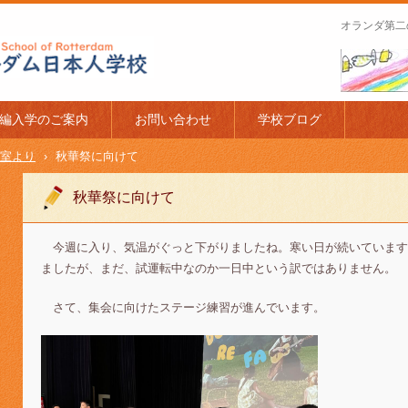
オランダ第二
apanese Schoo
編入学のご案内
お問い合わせ
学校ブログ
室より
›
秋華祭に向けて
秋華祭に向けて
今週に入り、気温がぐっと下がりましたね。寒い日が続いています
ましたが、まだ、試運転中なのか一日中という訳ではありません。
さて、集会に向けたステージ練習が進んでいます。