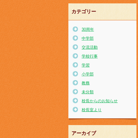
カテゴリー
30周年
中学部
交流活動
学校行事
学習
小学部
教務
未分類
校長からのお知らせ
校長室より
アーカイブ