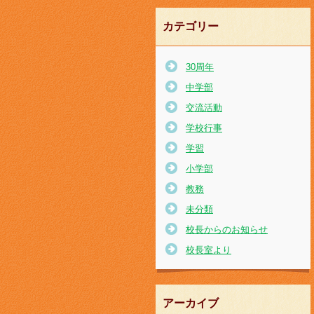
カテゴリー
30周年
中学部
交流活動
学校行事
学習
小学部
教務
未分類
校長からのお知らせ
校長室より
アーカイブ