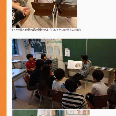
3・4年生への朝の読み聞かせは「バムとケロのそらのたび」