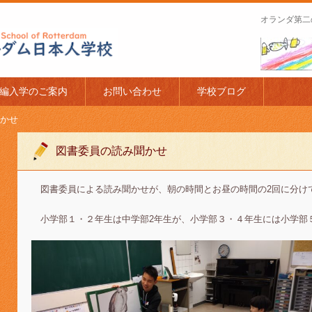
オランダ第二
apanese Schoo
編入学のご案内
お問い合わせ
学校ブログ
かせ
図書委員の読み聞かせ
図書委員による読み聞かせが、朝の時間とお昼の時間の2回に分け
小学部１・２年生は中学部2年生が、小学部３・４年生には小学部