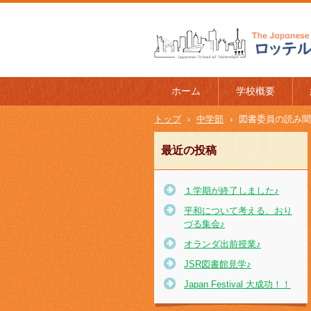
ロッテルダム日本人学校 The J
l of Rotterdam
ホーム
学校概要
トップ
›
中学部
›
図書委員の読み聞
最近の投稿
１学期が終了しました♪
平和について考える、おり
づる集会♪
オランダ出前授業♪
JSR図書館見学♪
Japan Festival 大成功！！