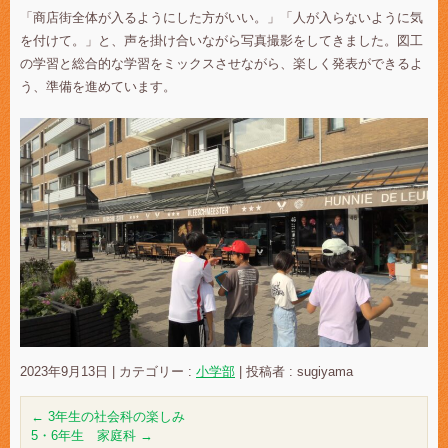
「商店街全体が入るようにした方がいい。」「人が入らないように気
を付けて。」と、声を掛け合いながら写真撮影をしてきました。図工
の学習と総合的な学習をミックスさせながら、楽しく発表ができるよ
う、準備を進めています。
2023年9月13日
|
カテゴリー :
小学部
|
投稿者 : sugiyama
←
3年生の社会科の楽しみ
5・6年生 家庭科
→