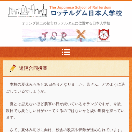
ロッテルダム日本人学校 The Japanese Schoo
オランダ第二の都市ロッテルダムに位置する日本人学校
l of Rotterdam
遠隔合同授業
本校の夏休みもあと10日余りとなりました。皆さん、どのように過
ごしているでしょうか。
夏とは思えないほど肌寒い日が続いているオランダですが、今後、
数日でも夏らしい日がやってくるのではないかと淡い期待を持ってい
ます。
さて、夏休み明けに向け、校舎の改築や掃除が進められています。