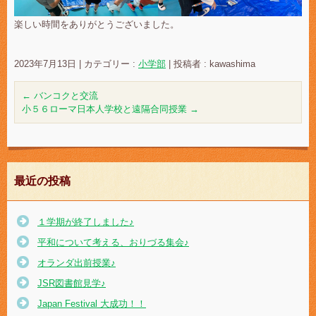
楽しい時間をありがとうございました。
2023年7月13日
|
カテゴリー :
小学部
|
投稿者 : kawashima
←
バンコクと交流
小５６ローマ日本人学校と遠隔合同授業
→
最近の投稿
１学期が終了しました♪
平和について考える、おりづる集会♪
オランダ出前授業♪
JSR図書館見学♪
Japan Festival 大成功！！