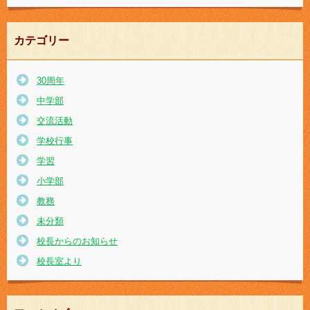
カテゴリー
30周年
中学部
交流活動
学校行事
学習
小学部
教務
未分類
校長からのお知らせ
校長室より