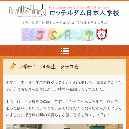
ロッテルダム日本人学校 The Japanese Schoo
オランダ第二の都市ロッテルダムに位置する日本人学校
l of Rotterdam
小学部１～４年生 クラス会
小学１年生～４年生の合同クラス会が行われました。保護者の皆さん
が、子どもたちのために楽しい時間を企画してくれました。
１つ目は、「人間知恵の輪」です。ちびっこから大人まで、絡んでし
まった腕をほどいていきます。みんな汗だくになりながらがんばって
いました。ほどけた時の気持ちよさは、とても清々しいです！