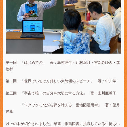
第一回 「はじめての」 著：島村理生・辻村深月・宮部みゆき・森
絵都
第二回 「世界でいちばん貧しい大統領のスピーチ」 著：中川学
第三回 「宇宙で唯一の自分を大切にする方法」 著：山川亜希子
「ワクワクしながら夢を叶える 宝地図活用術」 著：望月
俊孝
以上の本が紹介されました。早速、推薦図書に挑戦している生徒もい