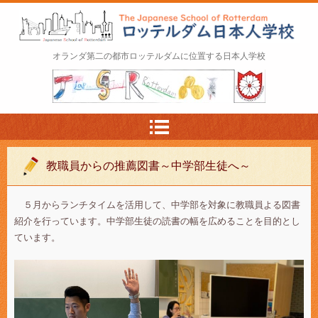
ロッテルダム日本人学校 The Japanese Schoo
オランダ第二の都市ロッテルダムに位置する日本人学校
l of Rotterdam
教職員からの推薦図書～中学部生徒へ～
５月からランチタイムを活用して、中学部を対象に教職員よる図書
紹介を行っています。中学部生徒の読書の幅を広めることを目的とし
ています。