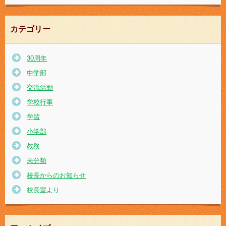
カテゴリー
30周年
中学部
交流活動
学校行事
学習
小学部
教務
未分類
校長からのお知らせ
校長室より