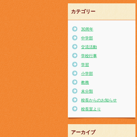
カテゴリー
30周年
中学部
交流活動
学校行事
学習
小学部
教務
未分類
校長からのお知らせ
校長室より
アーカイブ