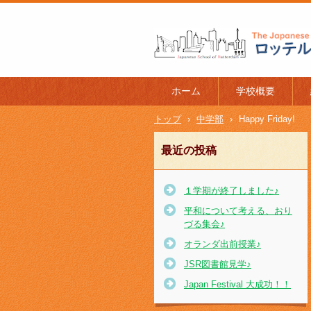
ロッテルダム日本人学校 The J
l of Rotterdam
ホーム
学校概要
トップ
›
中学部
›
Happy Friday!
最近の投稿
１学期が終了しました♪
平和について考える、おり
づる集会♪
オランダ出前授業♪
JSR図書館見学♪
Japan Festival 大成功！！