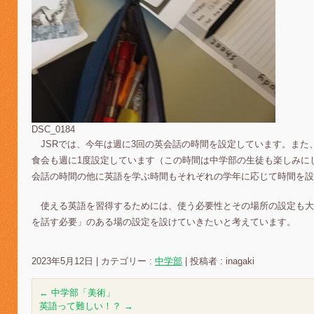
DSC_0184
JSRでは、今年は週に3回の英会話の時間を設定しています。また
食会も週に1度設定しています（この時間は中学部の生徒も楽しみに
会話の時間の他に英語を学ぶ時間もそれぞれの学年に応じて時間を設
使える英語を習得するためには、使う必要性とその場所の設定も大
を話す必要」のある場の設定を設けていきたいと考えています。
2023年5月12日
|
カテゴリー :
中学部
|
投稿者 : inagaki
←
中学部「美術」
英語って難しい！？
→