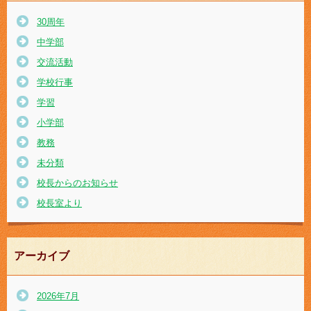
30周年
中学部
交流活動
学校行事
学習
小学部
教務
未分類
校長からのお知らせ
校長室より
アーカイブ
2026年7月