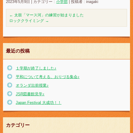
2023年5月9日
|
カテゴリー :
小学部
|
投稿者 : inagaki
←
太鼓「マース河」の練習が始まりました
ロッククライミング
→
最近の投稿
１学期が終了しました♪
平和について考える、おりづる集会♪
オランダ出前授業♪
JSR図書館見学♪
Japan Festival 大成功！！
カテゴリー