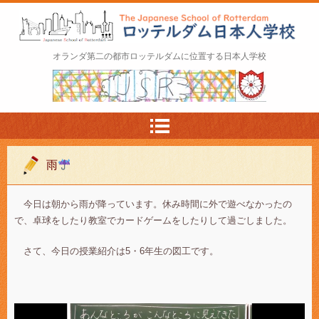
ロッテルダム日本人学校 The Japanese Schoo
オランダ第二の都市ロッテルダムに位置する日本人学校
l of Rotterdam
雨
今日は朝から雨が降っています。休み時間に外で遊べなかったの
で、卓球をしたり教室でカードゲームをしたりして過ごしました。
さて、今日の授業紹介は5・6年生の図工です。