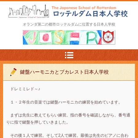
ロッテルダム日本人学校 The Japanese Schoo
オランダ第二の都市ロッテルダムに位置する日本人学校
l of Rotterdam
鍵盤ハーモニカとブカレスト日本人学校
ドレミミレド～♪
１・２年生の音楽では鍵盤ハーモニカの練習を始めています。
まずは先生に教えてもらい練習。指の番号を確認しながら、番号通
りに指で鍵盤を押していきました。
その後１人で練習。そして2人で練習。最後は先生のピアノに合わ