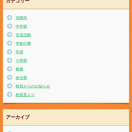
カテゴリー
30周年
中学部
交流活動
学校行事
学習
小学部
教務
未分類
校長からのお知らせ
校長室より
アーカイブ