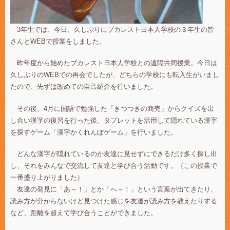
3年生では、今日、久しぶりにブカレスト日本人学校の３年生の皆
さんとWEBで授業をしました。
昨年度から始めたブカレスト日本人学校との遠隔共同授業。今日は
久しぶりのWEBでの再会でしたが、どちらの学校にも転入生がいまし
たので、先ずは改めての自己紹介を行いました。
その後、4月に国語で勉強した「きつつきの商売」からクイズを出
し合い漢字の復習を行った後、タブレットを活用して隠れている漢字
を探すゲーム「漢字かくれんぼゲーム」を行いました。
どんな漢字が隠れているのか友達に見せずにできるだけ多く探し出
し、それをみんなで交流して友達と学び合う活動です。（この授業で
一番盛り上がりました）
友達の発見に「あ～！」とか「へ～！」という言葉が出てきたり、
読み方が分からないけど見つけた感じを友達が読み方を教えたりする
など、距離を超えて学び合うことができました。