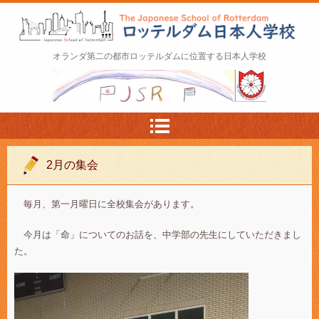
ロッテルダム日本人学校 The Japanese Schoo
オランダ第二の都市ロッテルダムに位置する日本人学校
l of Rotterdam
2月の集会
毎月、第一月曜日に全校集会があります。
今月は「命」についてのお話を、中学部の先生にしていただきまし
た。