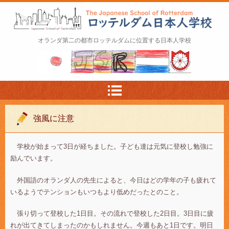
ロッテルダム日本人学校 The Japanese Schoo
オランダ第二の都市ロッテルダムに位置する日本人学校
l of Rotterdam
強風に注意
学校が始まって3日が経ちました。子ども達は元気に登校し勉強に
励んでいます。
外国語のオランダ人の先生によると、今日はどの学年の子も疲れて
いるようでテンションもいつもより低めだったとのこと。
張り切って登校した1日目。その流れで登校した2日目。3日目に疲
れが出てきてしまったのかもしれません。今週もあと1日です。明日