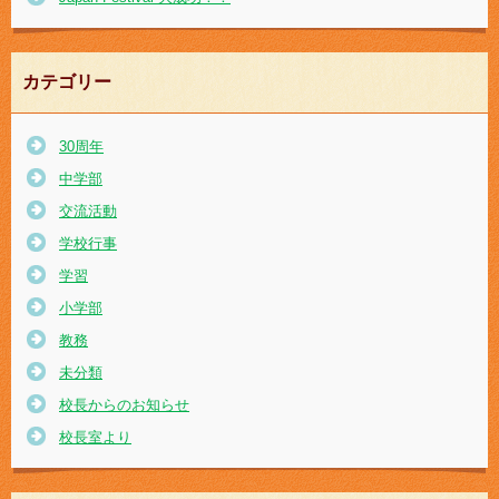
カテゴリー
30周年
中学部
交流活動
学校行事
学習
小学部
教務
未分類
校長からのお知らせ
校長室より