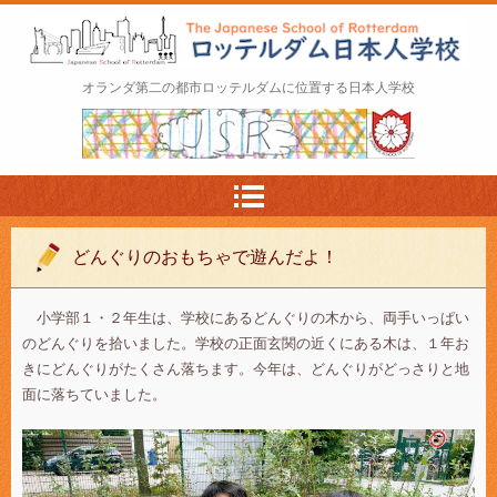
ロッテルダム日本人学校 The Japanese Schoo
オランダ第二の都市ロッテルダムに位置する日本人学校
l of Rotterdam
どんぐりのおもちゃで遊んだよ！
小学部１・２年生は、学校にあるどんぐりの木から、両手いっぱい
のどんぐりを拾いました。学校の正面玄関の近くにある木は、１年お
きにどんぐりがたくさん落ちます。今年は、どんぐりがどっさりと地
面に落ちていました。