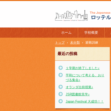
ロッテルダム日本人学校 The J
l of Rotterdam
ホーム
学校概要
トップ
›
未分類
›
避難訓練
最近の投稿
１学期が終了しました♪
平和について考える、おり
づる集会♪
オランダ出前授業♪
JSR図書館見学♪
Japan Festival 大成功！！