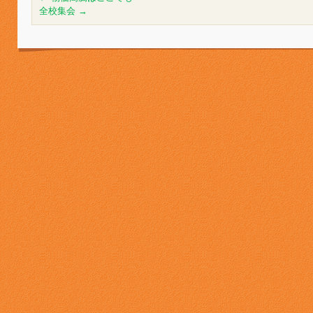
全校集会
→