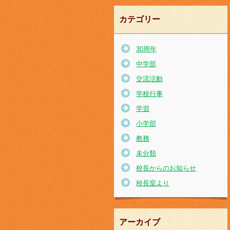
カテゴリー
30周年
中学部
交流活動
学校行事
学習
小学部
教務
未分類
校長からのお知らせ
校長室より
アーカイブ