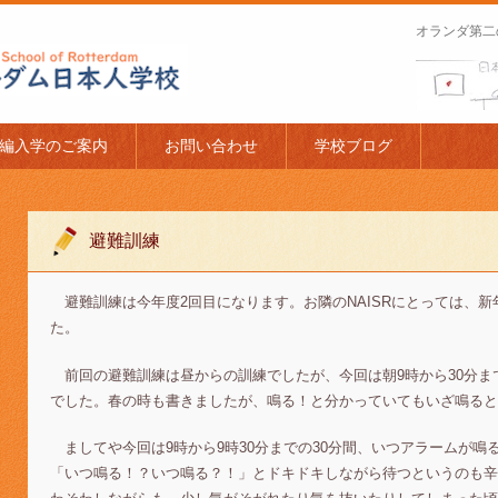
オランダ第二
apanese Schoo
編入学のご案内
お問い合わせ
学校ブログ
避難訓練
避難訓練は今年度2回目になります。お隣のNAISRにとっては、
た。
前回の避難訓練は昼からの訓練でしたが、今回は朝9時から30分ま
でした。春の時も書きましたが、鳴る！と分かっていてもいざ鳴ると
ましてや今回は9時から9時30分までの30分間、いつアラームが鳴
「いつ鳴る！？いつ鳴る？！」とドキドキしながら待つというのも辛