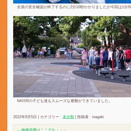
全員の安全確認が終了するのに2分10秒かかりましたが今回は1分5
NAISRの子ども達もスムーズな避難ができていました。
2022年9月5日
|
カテゴリー :
未分類
|
投稿者 : inagaki
←
物価高騰はここでも・・・