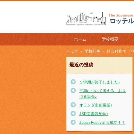
ロッテルダム日本人学校 The J
l of Rotterdam
ホーム
学校概要
トップ
›
学校行事
›
社会科見学（7
最近の投稿
１学期が終了しました♪
平和について考える、おり
づる集会♪
オランダ出前授業♪
JSR図書館見学♪
Japan Festival 大成功！！