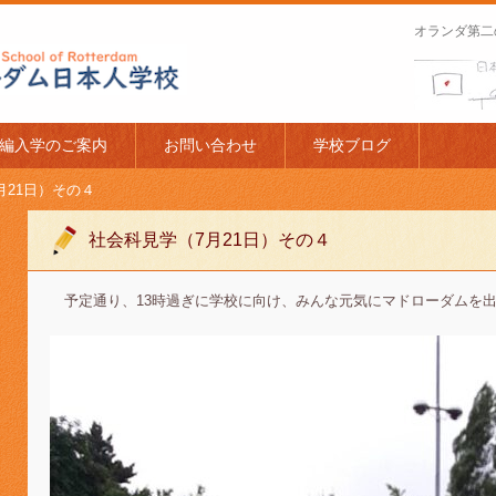
オランダ第二
apanese Schoo
編入学のご案内
お問い合わせ
学校ブログ
月21日）その４
社会科見学（7月21日）その４
予定通り、13時過ぎに学校に向け、みんな元気にマドローダムを