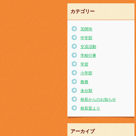
カテゴリー
30周年
中学部
交流活動
学校行事
学習
小学部
教務
未分類
校長からのお知らせ
校長室より
アーカイブ