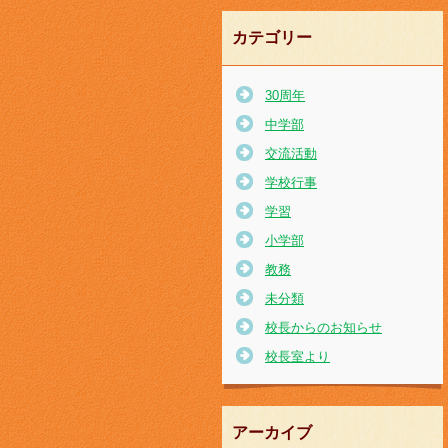
カテゴリー
30周年
中学部
交流活動
学校行事
学習
小学部
教務
未分類
校長からのお知らせ
校長室より
アーカイブ