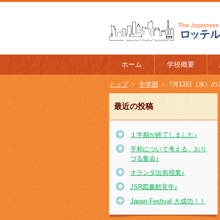
ロッテルダム日本人学校 The J
l of Rotterdam
ホーム
学校概要
トップ
›
中学部
›
7月13日（水）のJ
最近の投稿
１学期が終了しました♪
平和について考える、おり
づる集会♪
オランダ出前授業♪
JSR図書館見学♪
Japan Festival 大成功！！