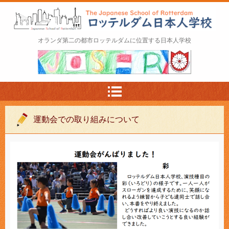
ロッテルダム日本人学校 The Japanese Schoo
オランダ第二の都市ロッテルダムに位置する日本人学校
l of Rotterdam
運動会での取り組みについて