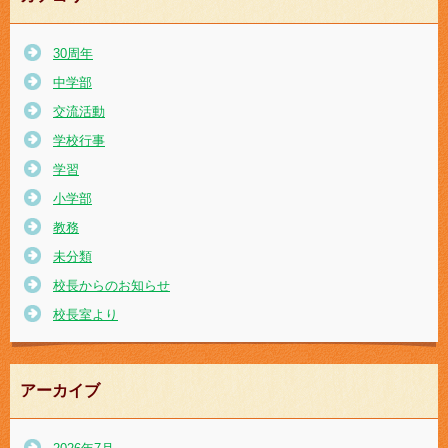
30周年
中学部
交流活動
学校行事
学習
小学部
教務
未分類
校長からのお知らせ
校長室より
アーカイブ