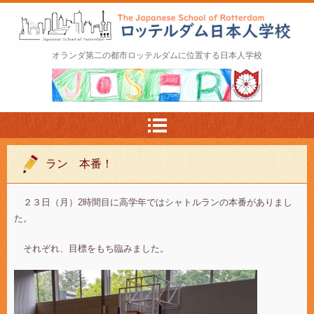
ロッテルダム日本人学校 The Japanese Schoo
オランダ第二の都市ロッテルダムに位置する日本人学校
l of Rotterdam
ラン 本番！
２３日（月）2時間目に高学年ではシャトルランの本番がありまし
た。
それぞれ、目標をもち臨みました。