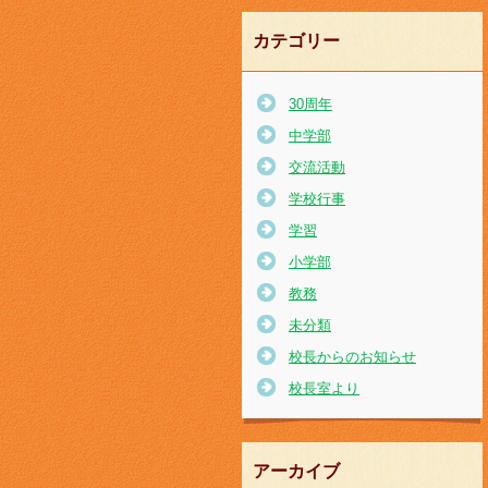
カテゴリー
30周年
中学部
交流活動
学校行事
学習
小学部
教務
未分類
校長からのお知らせ
校長室より
アーカイブ