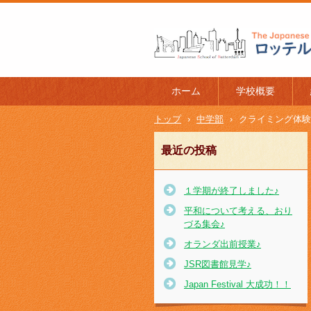
ロッテルダム日本人学校 The J
l of Rotterdam
ホーム
学校概要
トップ
›
中学部
›
クライミング体験
最近の投稿
１学期が終了しました♪
平和について考える、おり
づる集会♪
オランダ出前授業♪
JSR図書館見学♪
Japan Festival 大成功！！