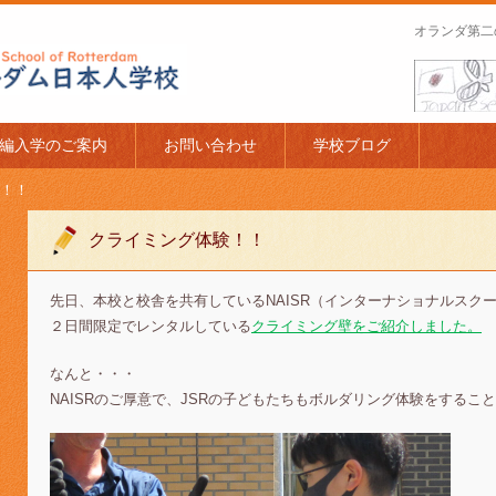
オランダ第二
apanese Schoo
編入学のご案内
お問い合わせ
学校ブログ
！！
クライミング体験！！
先日、本校と校舎を共有しているNAISR（インターナショナルスク
２日間限定でレンタルしている
クライミング壁をご紹介しました。
なんと・・・
NAISRのご厚意で、JSRの子どもたちもボルダリング体験をするこ