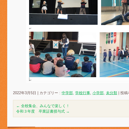
2022年3月5日
|
カテゴリー :
中学部
,
学校行事
,
小学部
,
未分類
|
投稿者
←
全校集会、みんなで楽しく！
令和３年度 卒業証書授与式
→