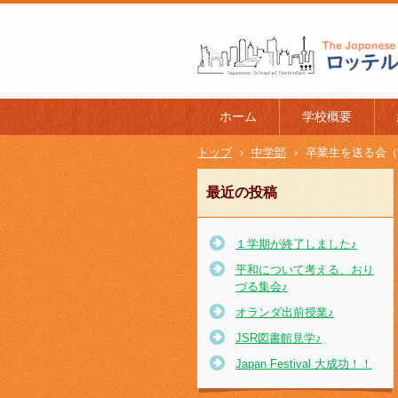
ロッテルダム日本人学校 The J
l of Rotterdam
ホーム
学校概要
トップ
›
中学部
›
卒業生を送る会（
最近の投稿
１学期が終了しました♪
平和について考える、おり
づる集会♪
オランダ出前授業♪
JSR図書館見学♪
Japan Festival 大成功！！