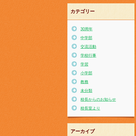
カテゴリー
30周年
中学部
交流活動
学校行事
学習
小学部
教務
未分類
校長からのお知らせ
校長室より
アーカイブ