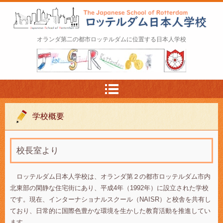
ロッテルダム日本人学校 The Japanese Schoo
オランダ第二の都市ロッテルダムに位置する日本人学校
l of Rotterdam
学校概要
校長室より
ロッテルダム日本人学校は、オランダ第２の都市ロッテルダム市内
北東部の閑静な住宅街にあり、平成4年（1992年）に設立された学校
です。現在、インターナショナルスクール（NAISR）と校舎を共有し
ており、日常的に国際色豊かな環境を生かした教育活動を推進してい
ます。