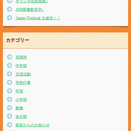
オランダ出前授業♪
JSR図書館見学♪
Japan Festival 大成功！！
カテゴリー
30周年
中学部
交流活動
学校行事
学習
小学部
教務
未分類
校長からのお知らせ