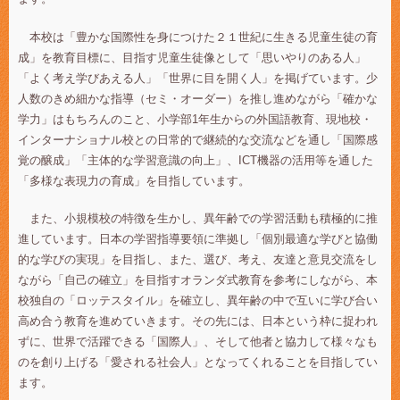
本校は「豊かな国際性を身につけた２１世紀に生きる児童生徒の育
成」を教育目標に、目指す児童生徒像として「思いやりのある人」
「よく考え学びあえる人」「世界に目を開く人」を掲げています。少
人数のきめ細かな指導（セミ・オーダー）を推し進めながら「確かな
学力」はもちろんのこと、小学部1年生からの外国語教育、現地校・
インターナショナル校との日常的で継続的な交流などを通し「国際感
覚の醸成」「主体的な学習意識の向上」、ICT機器の活用等を通した
「多様な表現力の育成」を目指しています。
また、小規模校の特徴を生かし、異年齢での学習活動も積極的に推
進しています。日本の学習指導要領に準拠し「個別最適な学びと協働
的な学びの実現」を目指し、また、選び、考え、友達と意見交流をし
ながら「自己の確立」を目指すオランダ式教育を参考にしながら、本
校独自の「ロッテスタイル」を確立し、異年齢の中で互いに学び合い
高め合う教育を進めていきます。その先には、日本という枠に捉われ
ずに、世界で活躍できる「国際人」、そして他者と協力して様々なも
のを創り上げる「愛される社会人」となってくれることを目指してい
ます。