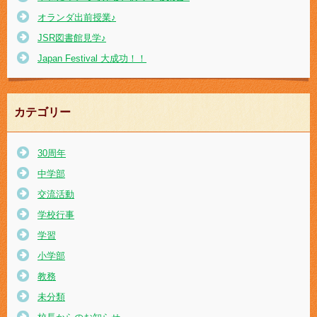
オランダ出前授業♪
JSR図書館見学♪
Japan Festival 大成功！！
カテゴリー
30周年
中学部
交流活動
学校行事
学習
小学部
教務
未分類