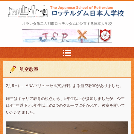
ロッテルダム日本人学校 The Japanese Schoo
オランダ第二の都市ロッテルダムに位置する日本人学校
l of Rotterdam
航空教室
2月9日に、ANAブリュッセル支店様による航空教室がありました。
昨年はキャリア教育の視点から、5年生以上が参加しましたが、今年
は4年生以下と5年生以上の2つのグループに分かれて、教室を開いて
いただきました。