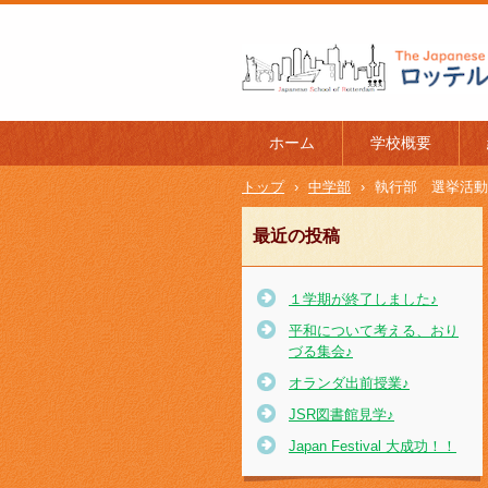
ロッテルダム日本人学校 The J
l of Rotterdam
ホーム
学校概要
トップ
›
中学部
›
執行部 選挙活動
最近の投稿
１学期が終了しました♪
平和について考える、おり
づる集会♪
オランダ出前授業♪
JSR図書館見学♪
Japan Festival 大成功！！