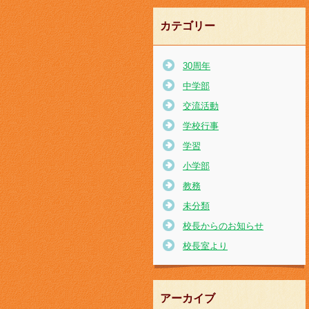
カテゴリー
30周年
中学部
交流活動
学校行事
学習
小学部
教務
未分類
校長からのお知らせ
校長室より
アーカイブ