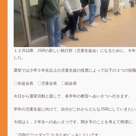
１２月以降、JSRの新しい執行部（児童生徒会）になるために、今
した。
選挙では小学５年生以上の児童生徒の投票によって以下の３つの役職
〇生徒会長 〇児童会長 〇副会長
今日から選挙活動と題して、各学年の教室へあいさつへ行きます。
学年の児童生徒に向けて、自分がこれからどんなJSRにしていきた
今回は１，２年生へのあいさつです。聞き手のことを考えて簡潔に、
「JSRの”リーダー”になるために～をしたいです」