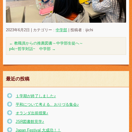
2023年6月2日
|
カテゴリー :
中学部
|
投稿者 : ijichi
←
教職員からの推薦図書～中学部生徒へ～
p4c~哲学対話~ 中学部
→
最近の投稿
１学期が終了しました♪
平和について考える、おりづる集会♪
オランダ出前授業♪
JSR図書館見学♪
Japan Festival 大成功！！