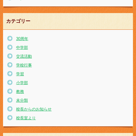
カテゴリー
30周年
中学部
交流活動
学校行事
学習
小学部
教務
未分類
校長からのお知らせ
校長室より