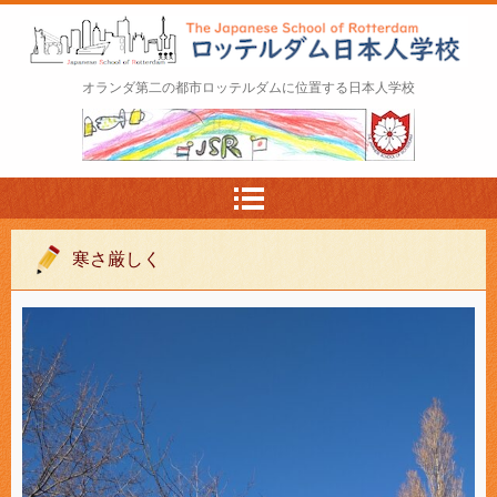
ロッテルダム日本人学校 The Japanese Schoo
オランダ第二の都市ロッテルダムに位置する日本人学校
l of Rotterdam
寒さ厳しく