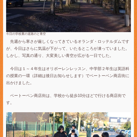
今日
の学校裏の道路のと青空
先週から寒さが厳しくなってきているオランダ・ロッテルダムです
が、今日はさらに気温が下がって、いたるところが凍っていました。
しかし、写真の通り、大変美しい青空が広がる一日でした。
今日は１～４年生はオリボーレンレッスン、中学部２年生は英語科
の授業の一環（詳細は後日お知らせします）でベートーベン商店街に
出かけました。
ベートーベン商店街は、学校から徒歩10分ほどで行ける商店街で
す。