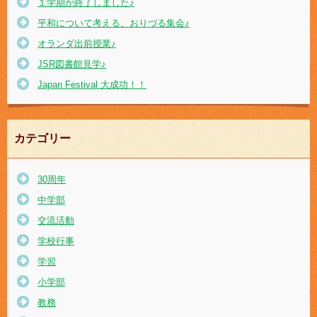
１学期が終了しました♪
平和について考える、おりづる集会♪
オランダ出前授業♪
JSR図書館見学♪
Japan Festival 大成功！！
カテゴリー
30周年
中学部
交流活動
学校行事
学習
小学部
教務