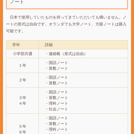
ノート
日本で使用していたものを持ってきていただいても構いません。ノ
ートの形式は自由です。オランダでも大学ノート、方眼ノートは購入
可能です。
学年
詳細
小学部共通
・連絡帳（形式は自由）
・国語ノート
１年
・算数ノート
・国語ノート
２年
・算数ノート
・国語ノート
３年
・算数ノート
４年
・理科ノート
・社会ノート
・国語ノート
・算数ノート
５年
・理科ノート
６年