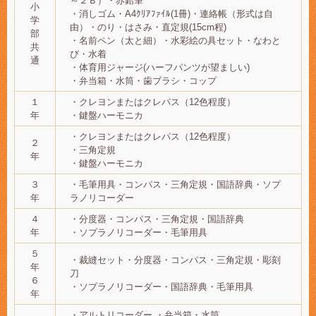
～２Ｂ）・赤鉛筆
小
・消しゴム・A4ｸﾘｱﾌｧｲﾙ(1冊)・連絡帳（形式は自
学
由）・のり・はさみ・直定規(15cm程)
部
・名前ペン（太と細）・水彩絵の具セット・なわと
共
び・水着
通
・体育用ジャージ(ハーフパンツが望ましい)
・弁当箱・水筒・歯ブラシ・コップ
１
・クレヨンまたはクレパス（12色程度）
年
・鍵盤ハーモニカ
・クレヨンまたはクレパス（12色程度）
２
・三角定規
年
・鍵盤ハーモニカ
３
・毛筆用具・コンパス・三角定規・国語辞典・ソプ
年
ラノリコーダー
４
・分度器・コンパス・三角定規・国語辞典
年
・ソプラノリコーダー・毛筆用具
５
・裁縫セット・分度器・コンパス・三角定規・彫刻
年
刀
６
・ソプラノリコーダー・国語辞典・毛筆用具
年
・アルトリコーダー ・弁当箱・水筒